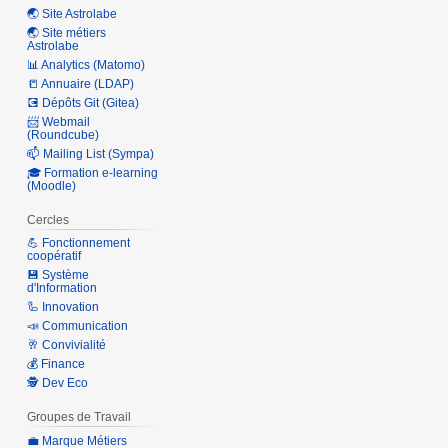
🌏 Site Astrolabe
🌏 Site métiers
Astrolabe
📊 Analytics (Matomo)
📒 Annuaire (LDAP)
💽 Dépôts Git (Gitea)
📨 Webmail
(Roundcube)
📫 Mailing List (Sympa)
🎓 Formation e-learning
(Moodle)
Cercles
💪 Fonctionnement
coopératif
💾 Système
d'Information
🦾 Innovation
📣 Communication
🥂 Convivialité
💰 Finance
🕵 Dev Eco
Groupes de Travail
💼 Marque Métiers