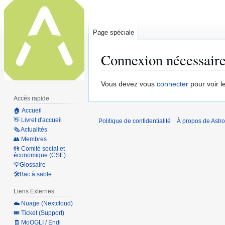
Page spéciale
Connexion nécessair
Aller
Aller
Vous devez vous
connecter
pour voir l
à
à
Accès rapide
la
la
🏠 Accueil
navigation
recherche
👋 Livret d'accueil
Politique de confidentialité
À propos de Astro
🗞 Actualités
👥 Membres
👫 Comité social et
économique (CSE)
💡Glossaire
🛠️Bac à sable
Liens Externes
☁️ Nuage (Nextcloud)
🎟️ Ticket (Support)
🧾 MoOGLI / Endi